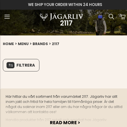
WE SHIP YOUR ORDER WITHIN 24 HOURS
2117
>
>
>
HOME
MENU
BRANDS
2117
FILTRERA
Här hittar du vårt sortiment från varumärket 2117. Jägarliv har allt
inom jakt och fritid för hela familjen till förmånliga priser. Är det
något du saknar inom 2117 eller om du har några frågor är du alltid
välkommen att kontakta oss!
Handla produkter från 2117 enkelt och smidigt hos Jägarliv.
READ MORE >