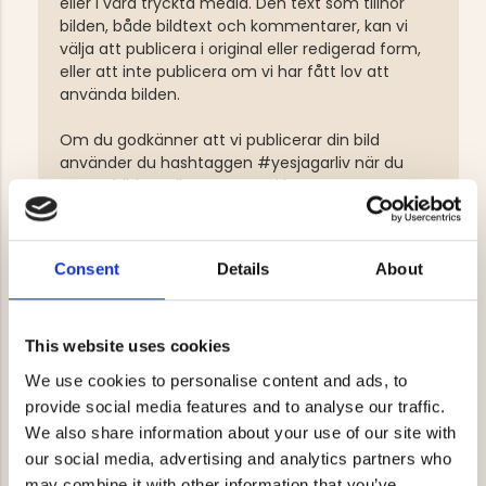
eller i våra tryckta media. Den text som tillhör
bilden, både bildtext och kommentarer, kan vi
välja att publicera i original eller redigerad form,
eller att inte publicera om vi har fått lov att
använda bilden.
Om du godkänner att vi publicerar din bild
använder du hashtaggen #yesjagarliv när du
postar bilden, eller som svar i kommentarerna
om vi har skickat en förfrågan att få använda
den. Då godkänner du följande:
Consent
Details
About
Du ger Jägarliv Sverige AB (org.nr. 556954-4462),
en icke-exklusiv, royaltyfri, världsomspännande
licens att använda bilder/inlägg, nedan kallade
”bilder”, som du har taggat eller svarat med
This website uses cookies
#yesjagarliv vid förfrågan, i vår marknadsföring
We use cookies to personalise content and ads, to
och/eller sin reklam, inklusive i galleriet på
provide social media features and to analyse our traffic.
webbplatsen p4h.se eller på dess systersidor
We also share information about your use of our site with
jagarliv.se eller friluftsfabriken.se, nyhetsbrev,
affischer, annonser, e-post och annan
our social media, advertising and analytics partners who
kundkommunikation, butiksexponering och andra
may combine it with other information that you’ve