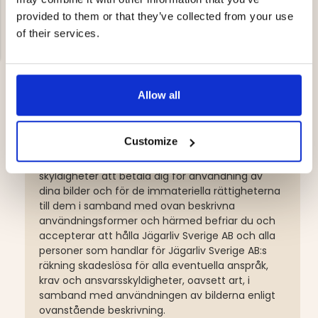
marknadsföringssyften.
provided to them or that they’ve collected from your use
of their services.
Du intygar och försäkrar härmed också att (i) du
äger alla rättigheter till dina bilder och texter, (ii)
du har fått tillåtelse från alla eventuella personer
som syns i dina bilder att överlåta rättigheterna
Allow all
häri, och (iii) Jägarliv Sverige AB:s användning av
NG JACKET,
MEN'S W
dina bilder inte kommer att kränka någon tredje
IA -
HUNTING 
GE
HUNTERS E
parts rättigheter eller strida mot någon lag.
Customize
MEN'S HUNTING TROUSERS,
VAPITI LAPONIA -
Härmed befriar du Jägarliv Sverige AB från alla
GREEN/ORANGE
skyldigheter att betala dig för användning av
€69
dina bilder och för de immateriella rättigheterna
till dem i samband med ovan beskrivna
€49
användningsformer och härmed befriar du och
accepterar att hålla Jägarliv Sverige AB och alla
personer som handlar för Jägarliv Sverige AB:s
räkning skadeslösa för alla eventuella anspråk,
krav och ansvarsskyldigheter, oavsett art, i
samband med användningen av bilderna enligt
ovanstående beskrivning.