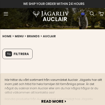
WE SHIP YOUR ORDER WITHIN 24 HOURS
AUCLAIR
>
>
>
HOME
MENU
BRANDS
AUCLAIR
FILTRERA
Här hittar du vårt sortiment från varumärket Auclair. Jägarliv har allt
inom jakt och fritid för hela familjen till förmånliga priser. Är det
något du saknar inom Auclair eller om du har några frågor är du
alltid välkommen att kontakta oss!
Handla produkter från Auclair enkelt och smidigt hos Jägarliv.
READ MORE >