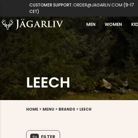
ORDER@JAGARLIV.COM
CUSTOMER SUPPORT:
(9-17
CET)
MEN
WOMEN
KI
LEECH
>
>
>
HOME
MENU
BRANDS
LEECH
FILTER