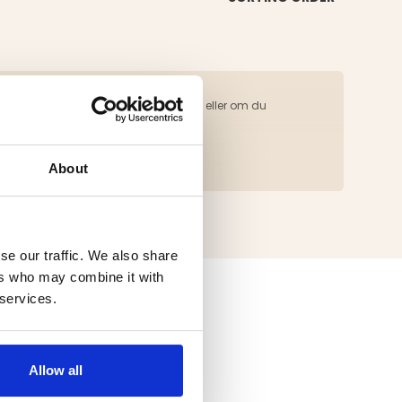
iser. Är det något du saknar inom Leech eller om du
About
se our traffic. We also share
ers who may combine it with
 services.
Allow all