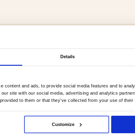
. Jägarliv har allt inom jakt och fritid för hela familjen till förmånliga pr
takta oss!
os Jägarliv.
READ MORE >
Details
e content and ads, to provide social media features and to analy
 our site with our social media, advertising and analytics partn
 provided to them or that they’ve collected from your use of their
Customize