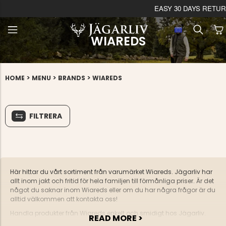
EASY 30 DAYS RETU
WIAREDS
>
>
>
HOME
MENU
BRANDS
WIAREDS
FILTRERA
Här hittar du vårt sortiment från varumärket Wiareds. Jägarliv har
allt inom jakt och fritid för hela familjen till förmånliga priser. Är det
något du saknar inom Wiareds eller om du har några frågor är du
alltid välkommen att kontakta oss!
Handla produkter från Wiareds enkelt och smidigt hos Jägarliv.
READ MORE >