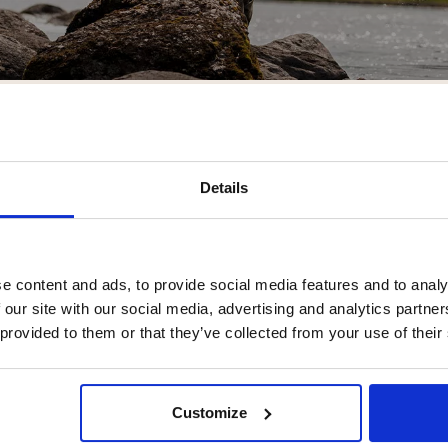
>
ENT
TACKLE BOXES
Details
e content and ads, to provide social media features and to analy
 our site with our social media, advertising and analytics partn
 och fritid. Jägarliv har allt inom jakt och fritid för hela familjen till för
 provided to them or that they’ve collected from your use of their
men att kontakta oss!
iv.
READ MORE >
Customize