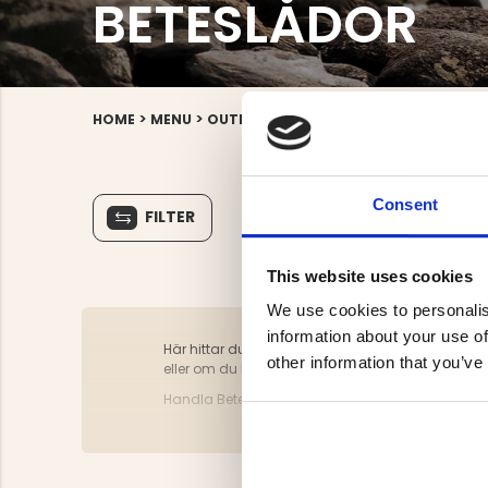
BETESLÅDOR
>
>
>
>
HOME
MENU
OUTDOOR
FISHING
FISHING EQUIPM
Consent
FILTER
This website uses cookies
We use cookies to personalis
information about your use of
Här hittar du vårt sortiment av Beteslådor för jakt
other information that you’ve
eller om du har några frågor är du alltid välkom
Handla Beteslådor enkelt och smidigt hos Jägarl