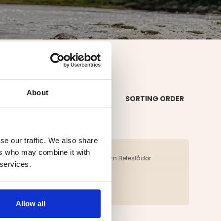
About
SORTING ORDER
se our traffic. We also share
ers who may combine it with
månliga priser. Är det något du saknar inom Beteslådor
 services.
Allow all