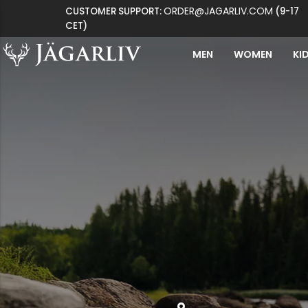
ORDER@JAGARLIV.COM
CUSTOMER SUPPORT:
(9-17
CET)
MEN
WOMEN
KI