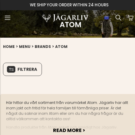
WE SHIP YOUR ORDER WITHIN 24 HOURS
ATOM
>
>
>
HOME
MENU
BRANDS
ATOM
FILTRERA
Här hittar du vårt sortiment från varumärket Atom. Jägarliv har allt
inom jakt och fritid för hela familjen till förmånliga priser. Är det
något du saknar inom Atom eller om du har några frågor är du
alltid välkommen att kontakta oss!
Handla produkter från Atom enkelt och smidigt hos Jägarliv.
READ MORE >