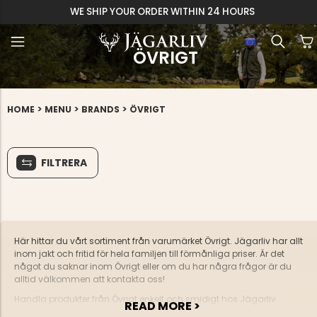
WE SHIP YOUR ORDER WITHIN 24 HOURS
ÖVRIGT
>
>
>
HOME
MENU
BRANDS
ÖVRIGT
FILTRERA
Här hittar du vårt sortiment från varumärket Övrigt. Jägarliv har allt
inom jakt och fritid för hela familjen till förmånliga priser. Är det
något du saknar inom Övrigt eller om du har några frågor är du
alltid välkommen att kontakta oss!
Handla produkter från Övrigt enkelt och smidigt hos Jägarliv.
READ MORE >